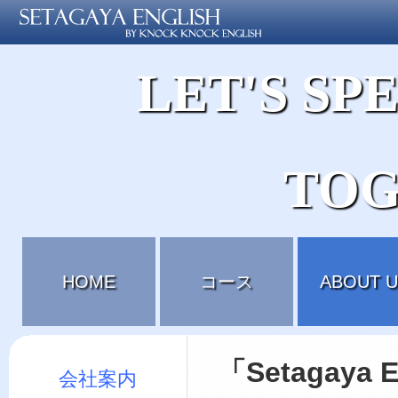
LET'S SP
TOG
HOME
コース
ABOUT U
「Setagay
会社案内